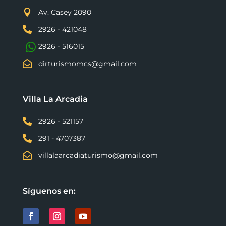

Av. Casey 2090

2926 - 421048
2926 - 516015

dirturismomcs@gmail.com
Villa La Arcadia

2926 - 521157

291 - 4707387

villalaarcadiaturismo@gmail.com
Síguenos en: