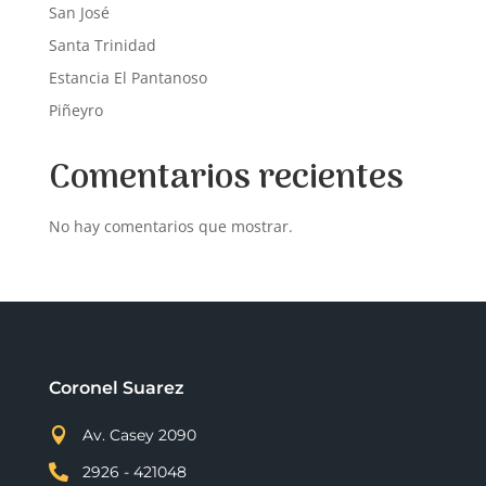
San José
Santa Trinidad
Estancia El Pantanoso
Piñeyro
Comentarios recientes
No hay comentarios que mostrar.
Coronel Suarez

Av. Casey 2090

2926 - 421048