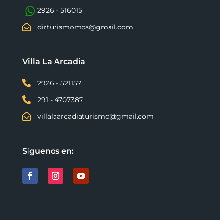
2926 - 516015

dirturismomcs@gmail.com
Villa La Arcadia

2926 - 521157

291 - 4707387

villalaarcadiaturismo@gmail.com
Síguenos en: