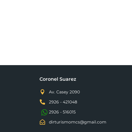
Coronel Suarez

Av. Casey 2090

2926 - 421048
2926 - 516015

dirturismomcs@gmail.com