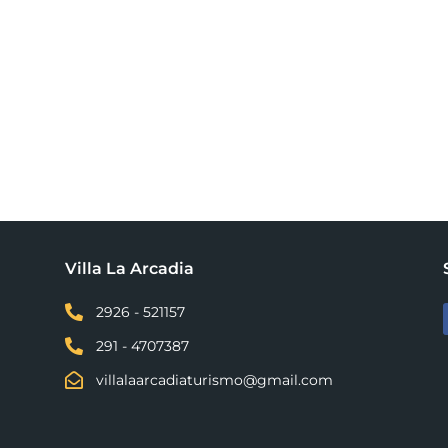
Villa La Arcadia

2926 - 521157

291 - 4707387

villalaarcadiaturismo@gmail.com