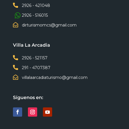

2926 - 421048
2926 - 516015

dirturismomcs@gmail.com
Villa La Arcadia

2926 - 521157

291 - 4707387

villalaarcadiaturismo@gmail.com
Síguenos en: