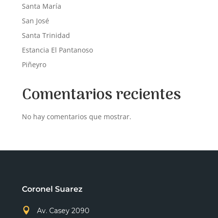
Santa María
San José
Santa Trinidad
Estancia El Pantanoso
Piñeyro
Comentarios recientes
No hay comentarios que mostrar.
Coronel Suarez

Av. Casey 2090