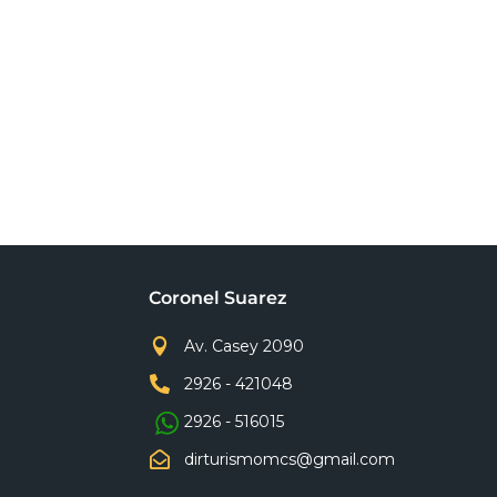
Coronel Suarez

Av. Casey 2090

2926 - 421048
2926 - 516015

dirturismomcs@gmail.com