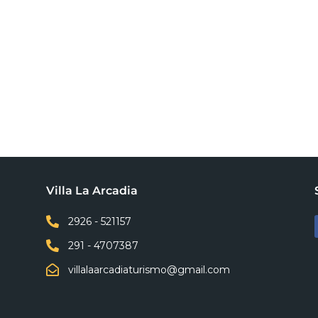
Villa La Arcadia

2926 - 521157

291 - 4707387

villalaarcadiaturismo@gmail.com