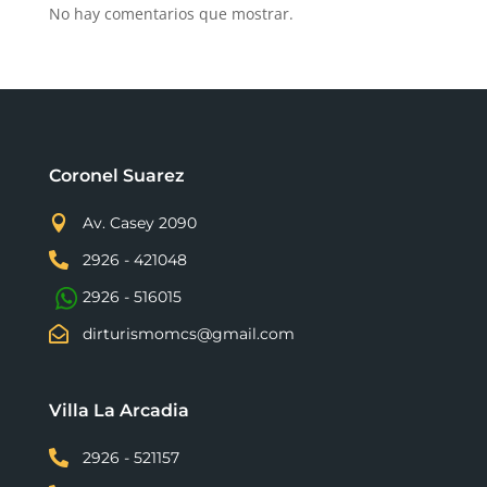
No hay comentarios que mostrar.
Coronel Suarez

Av. Casey 2090

2926 - 421048
2926 - 516015

dirturismomcs@gmail.com
Villa La Arcadia

2926 - 521157