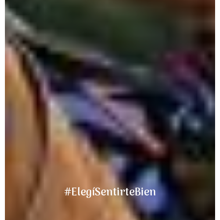
#ElegíSentirteBien