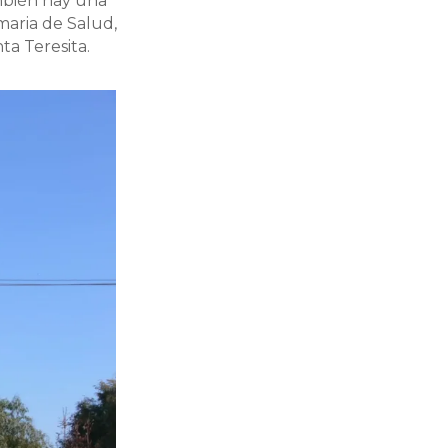
ambién hay una
maria de Salud,
ta Teresita.