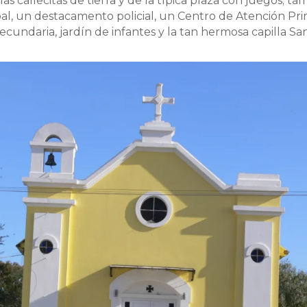
las callecitas de tierra y de la típica plaza con juegos; t
l, un destacamento policial, un Centro de Atención Pri
ecundaria, jardín de infantes y la tan hermosa capilla San