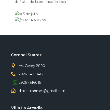
disfrutar de la producción local.
5 de julio
De 14 a 18 hs
Coronel Suarez

Av. Casey 2090

2926 - 421048
2926 - 516015

dirturismomcs@gmail.com
Villa La Arcadia