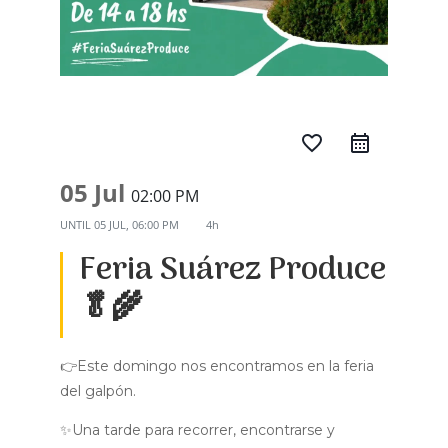
favorite_border
05 Jul
02:00 PM
UNTIL
05 JUL, 06:00 PM
4h
Feria Suárez Produce
🥬🌾
👉Este domingo nos encontramos en la feria
del galpón.
✨Una tarde para recorrer, encontrarse y