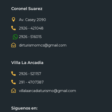
Coronel Suarez

Av. Casey 2090

2926 - 421048
2926 - 516015

dirturismomcs@gmail.com
Villa La Arcadia

2926 - 521157

291 - 4707387

villalaarcadiaturismo@gmail.com
Síguenos en: