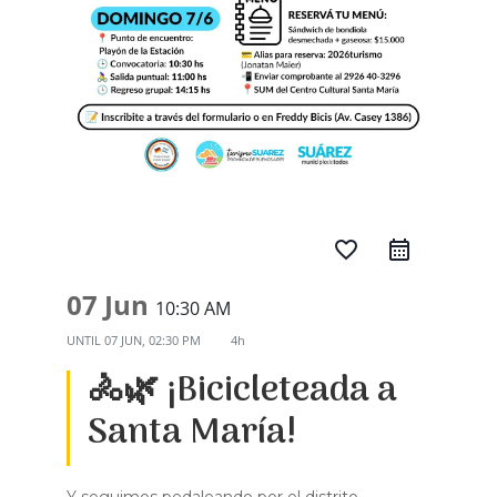
favorite_border
07 Jun
10:30 AM
UNTIL
07 JUN, 02:30 PM
4h
🚴🌿 ¡Bicicleteada a
Santa María!