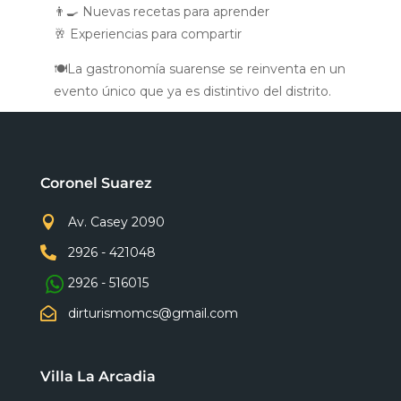
👨‍🍳 Nuevas recetas para aprender
🥂 Experiencias para compartir
🍽La gastronomía suarense se reinventa en un
evento único que ya es distintivo del distrito.
Coronel Suarez

Av. Casey 2090

2926 - 421048
2926 - 516015

dirturismomcs@gmail.com
Villa La Arcadia