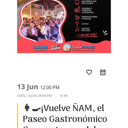
favorite_border
13 Jun
12:00 PM
UNTIL
14 JUN, 09:00 PM
1d 9h
👩‍🍳¡Vuelve ÑAM, el
Paseo Gastronómico