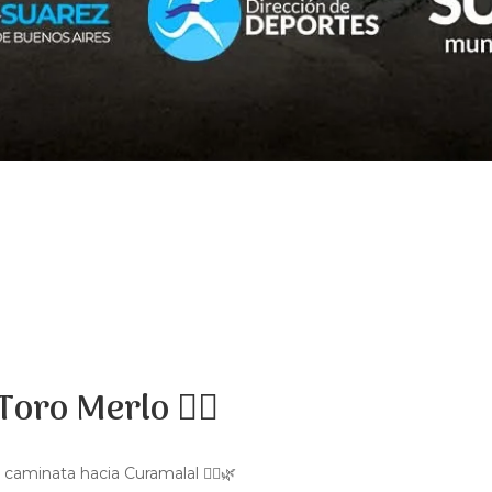
oro Merlo 🏃‍♀️
e caminata hacia Curamalal 🏃‍♂️🌿