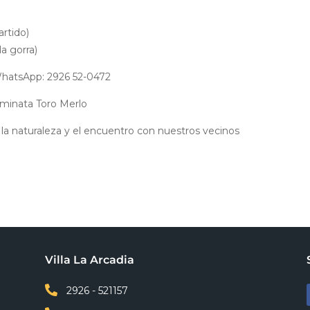
rtido)
la gorra)
 WhatsApp: 2926 52-0472
aminata Toro Merlo
 la naturaleza y el encuentro con nuestros vecinos
Villa La Arcadia

2926 - 521157