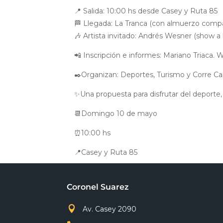
📍 Salida: 10:00 hs desde Casey y Ruta 85
🏁 Llegada: La Tranca (con almuerzo compa
🎶 Artista invitado: Andrés Wesner (show a 
📲 Inscripción e informes: Mariano Triaca.
✒️Organizan: Deportes, Turismo y Corre C
✨Una propuesta para disfrutar del deporte,
📆Domingo 10 de mayo
⏰10:00 hs
📍Casey y Ruta 85
Coronel Suarez

Av. Casey 2090