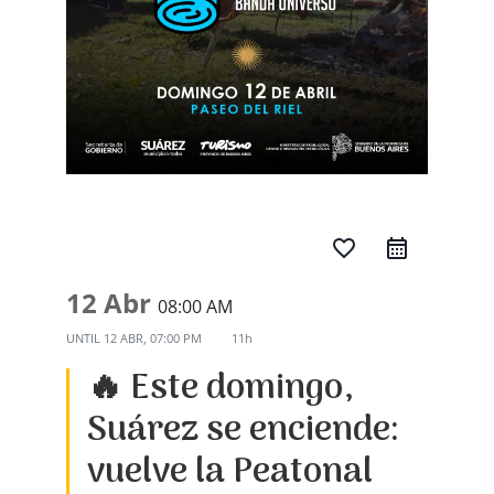
favorite_border
12 Abr
08:00 AM
UNTIL
12 ABR, 07:00 PM
11h
🔥 Este domingo,
Suárez se enciende:
vuelve la Peatonal