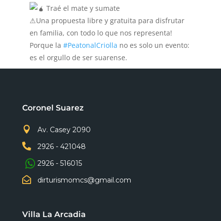
Traé el mate y sumate
⚠Una propuesta libre y gratuita para disfrutar
en familia, con todo lo que nos representa!
Porque la
#PeatonalCriolla
no es solo un evento:
es el orgullo de ser suarense.
Coronel Suarez

Av. Casey 2090

2926 - 421048
2926 - 516015

dirturismomcs@gmail.com
Villa La Arcadia