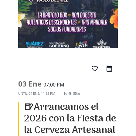
favorite_border
03 Ene
07:00 PM
UNTIL
04 ENE, 11:55 PM
1d 4h 55m
🍺Arrancamos el
2026 con la Fiesta de
la Cerveza Artesanal