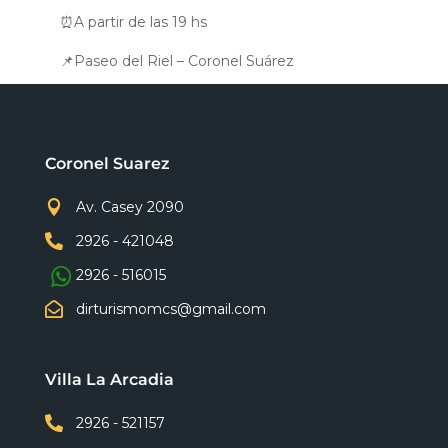
⏰A partir de las 19 hs
📌Paseo del Riel – Coronel Suárez
Coronel Suarez

Av. Casey 2090

2926 - 421048
2926 - 516015

dirturismomcs@gmail.com
Villa La Arcadia

2926 - 521157