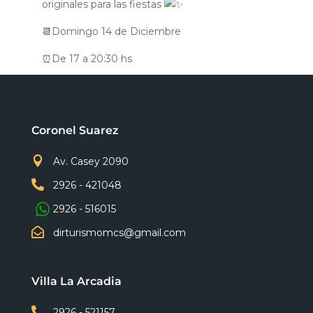
originales para las fiestas
📆Domingo 14 de Diciembre
⏰De 17 a 20:30 hs
Coronel Suarez

Av. Casey 2090

2926 - 421048
2926 - 516015

dirturismomcs@gmail.com
Villa La Arcadia

2926 - 521157