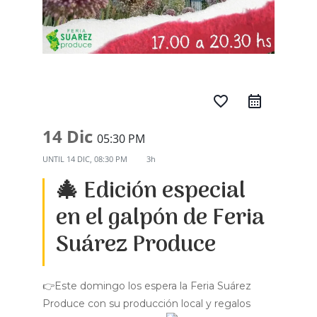
favorite_border
14 Dic
05:30 PM
UNTIL
14 DIC, 08:30 PM
3h
🎄 Edición especial
en el galpón de Feria
Suárez Produce
👉Este domingo los espera la Feria Suárez
Produce con su producción local y regalos