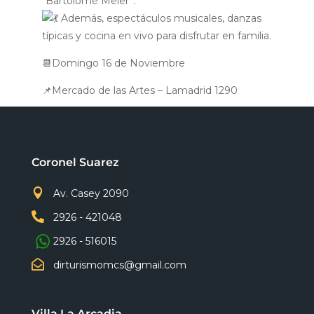
“Bartolomé Meier”.
Además, espectáculos musicales, danzas
típicas y cocina en vivo para disfrutar en familia.
📆Domingo 16 de Noviembre
📌Mercado de las Artes – Lamadrid 1290
Coronel Suarez

Av. Casey 2090

2926 - 421048
2926 - 516015

dirturismomcs@gmail.com
Villa La Arcadia