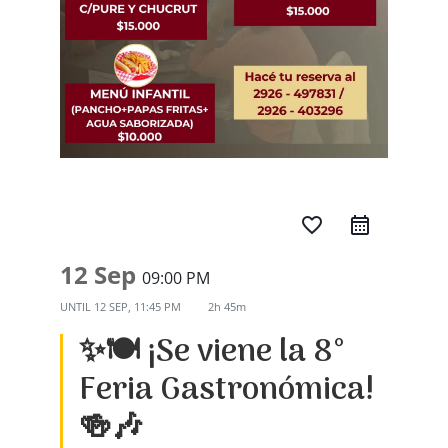
favorite_border
12 Sep
09:00 PM
UNTIL
12 SEP, 11:45 PM
2h 45m
✨🍽️ ¡Se viene la 8°
Feria Gastronómica!
🍻🎶