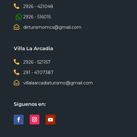

2926 - 421048
2926 - 516015

dirturismomcs@gmail.com
Villa La Arcadia

2926 - 521157

291 - 4707387

villalaarcadiaturismo@gmail.com
Síguenos en: