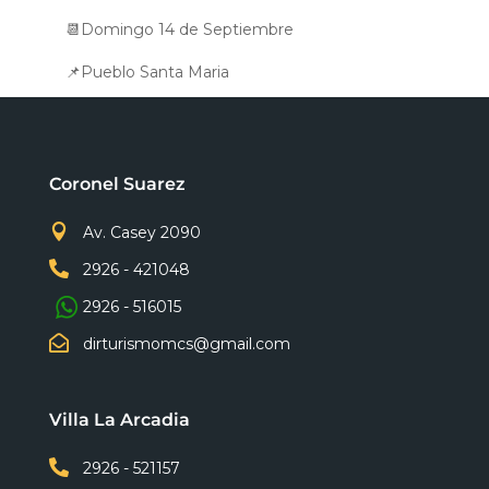
📆Domingo 14 de Septiembre
📌Pueblo Santa Maria
Coronel Suarez

Av. Casey 2090

2926 - 421048
2926 - 516015

dirturismomcs@gmail.com
Villa La Arcadia

2926 - 521157