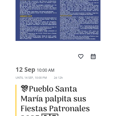
favorite_border
12 Sep
10:00 AM
UNTIL
14 SEP, 10:00 PM
2d 12h
🎊Pueblo Santa
María palpita sus
Fiestas Patronales