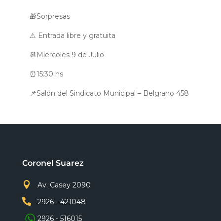
🎁Sorpresas
⚠ Entrada libre y gratuita
📆Miércoles 9 de Julio
⏰15:30 hs
📌Salón del Sindicato Municipal – Belgrano 458
Coronel Suarez

Av. Casey 2090

2926 - 421048
2926 - 516015