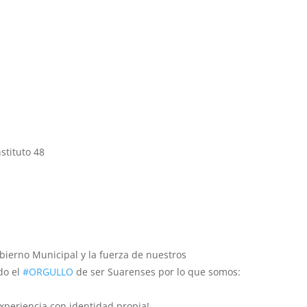
stituto 48
ierno Municipal y la fuerza de nuestros
do el
#ORGULLO
de ser Suarenses por lo que somos:
periencia con identidad propia!