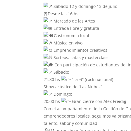
Sábado 12 y domingo 13 de julio
⏰Desde las 16 hs
Mercado de las Artes
Entrada libre y gratuita
Gastronomía local
Música en vivo
Emprendimientos creativos
Sorteos, catas y masterclass
Con participación de estudiantes del In
Sábado:
21:30 hs
“La ¾” (rock nacional)
Show acústico de “Las Nubes”
Domingo:
20:00 hs
Gran cierre con Alex Freidig
Con el acompañamiento de la Gestión de Gob
emprendedores locales, seguimos valorizan
talento, sabor y comunidad.
¡ÑAM es mucho más que una feria, es una ex