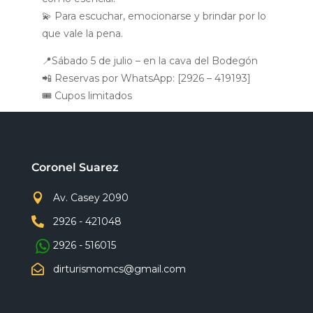
💫 Para escuchar, emocionarse y brindar por lo
que vale la pena.
📍Sábado 5 de julio – en la cava del Bodegón
📲 Reservas por WhatsApp: [2926 – 419193]
🎟️ Cupos limitados
Coronel Suarez

Av. Casey 2090

2926 - 421048
2926 - 516015

dirturismomcs@gmail.com