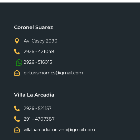
Coronel Suarez

Av. Casey 2090

2926 - 421048
2926 - 516015

dirturismomcs@gmail.com
Villa La Arcadia

2926 - 521157

291 - 4707387

villalaarcadiaturismo@gmail.com