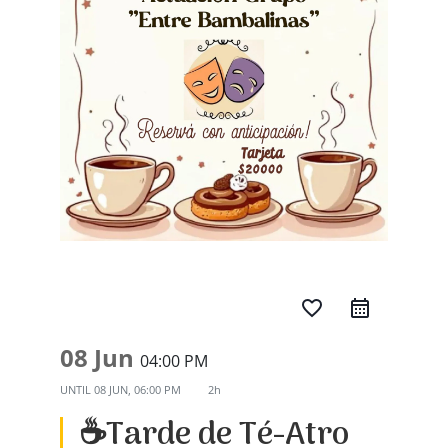
favorite_border
08 Jun
04:00 PM
UNTIL
08 JUN, 06:00 PM
2h
☕Tarde de Té-Atro