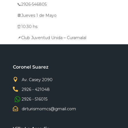
📞2926-546805
📆Jueves 1 de Mayo
⏰10:30 hs
📌Club Juventud Unida – Curamalal
Coronel Suarez

Av. Casey 2090

2926 - 421048
2926 - 516015

dirturismomcs@gmail.com