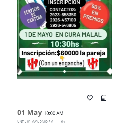
favorite_border
01 May
10:00 AM
UNTIL
01 MAY, 04:00 PM
6h