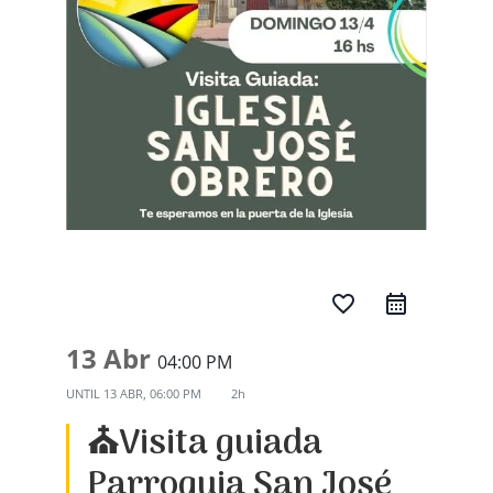
favorite_border
13 Abr
04:00 PM
UNTIL
13 ABR, 06:00 PM
2h
⛪Visita guiada
Parroquia San José