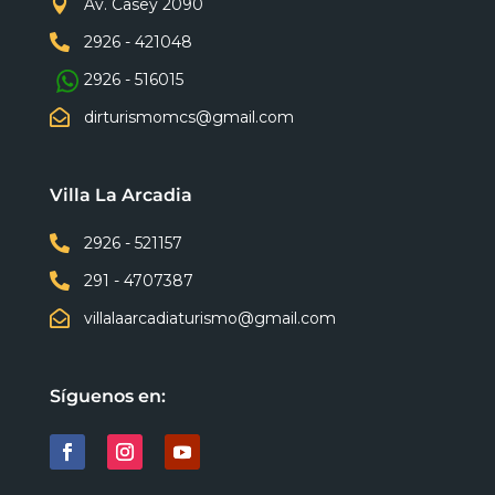

Av. Casey 2090

2926 - 421048
2926 - 516015

dirturismomcs@gmail.com
Villa La Arcadia

2926 - 521157

291 - 4707387

villalaarcadiaturismo@gmail.com
Síguenos en: