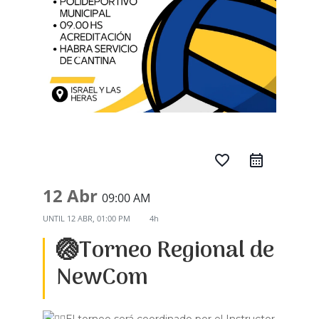
favorite_border
12 Abr
09:00 AM
UNTIL
12 ABR, 01:00 PM
4h
🏐Torneo Regional de
NewCom