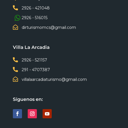

2926 - 421048
2926 - 516015

dirturismomcs@gmail.com
Villa La Arcadia

2926 - 521157

291 - 4707387

villalaarcadiaturismo@gmail.com
Síguenos en: