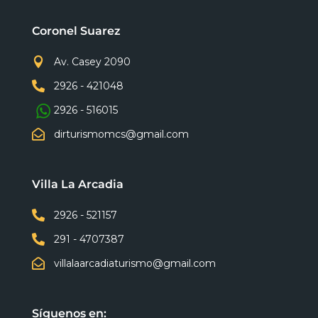
Coronel Suarez

Av. Casey 2090

2926 - 421048
2926 - 516015

dirturismomcs@gmail.com
Villa La Arcadia

2926 - 521157

291 - 4707387

villalaarcadiaturismo@gmail.com
Síguenos en: