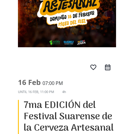
favorite_border
16 Feb
07:00 PM
UNTIL
16 FEB, 11:00 PM
4h
7ma EDICIÓN del
Festival Suarense de
la Cerveza Artesanal