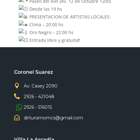
Paseo del Riel (Av. 12 de Octubre 1200)
Desde las 19 hs
PRESENTACION DE ARTISTAS LOCALES:
Clima – 20:00 hs
Oro Negro – 22:00 hs
Entrada libre y gratuita❗
Coronel Suarez

Av. Casey 2090

2926 - 421048
2926 - 516015

dirturismomcs@gmail.com
Villa La Arcadia