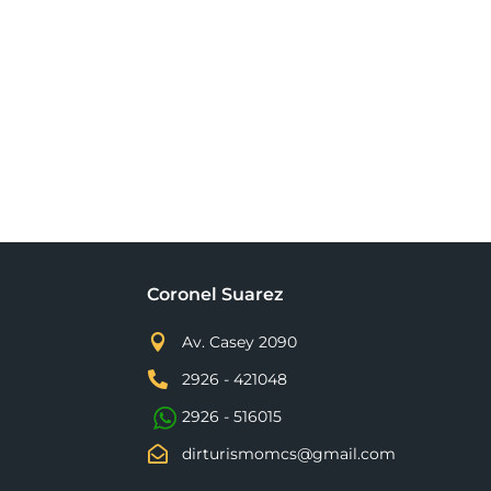
Coronel Suarez

Av. Casey 2090

2926 - 421048
2926 - 516015

dirturismomcs@gmail.com