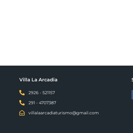
Villa La Arcadia

2926 - 521157

291 - 4707387

villalaarcadiaturismo@gmail.com